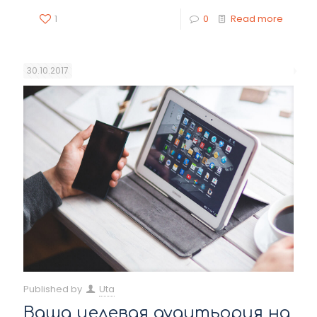
1
0
Read more
30.10.2017
Published by
Uta
Ваша целевая аудитьория на