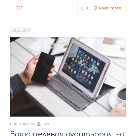
1
0
Read more
30.10.2017
Published by
Uta
Ваша целевая аудитьория на